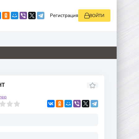
Регистрация
ВОЙТИ
0
0
0
0
НТ
лер