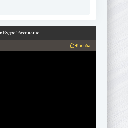
х Кудзё" бесплатно
Жалоба