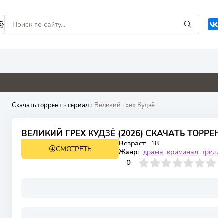
9
0
0
0
Скачать торрент
»
сериал
» Великий грех Кудзё
ВЕЛИКИЙ ГРЕХ КУДЗЁ (2026) СКАЧАТЬ ТОРРЕ
Возраст:
18
СМОТРЕТЬ
1 сезон 10 серия
Жанр:
драма
криминал
трил
0
1
2
3
4
0
5
6
7
8
9
10