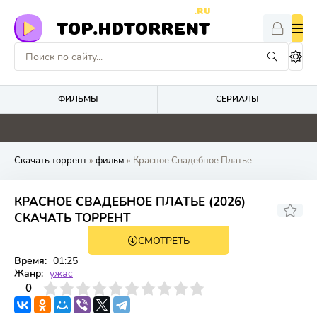
.RU
TOP.HDTORRENT
ФИЛЬМЫ
СЕРИАЛЫ
4.9
0
5
0
Скачать торрент
»
фильм
» Красное Свадебное Платье
КРАСНОЕ СВАДЕБНОЕ ПЛАТЬЕ (2026)
СКАЧАТЬ ТОРРЕНТ
СМОТРЕТЬ
WEB-DL
Время:
01:25
Жанр:
ужас
3
4
0
5
6
7
8
9
10