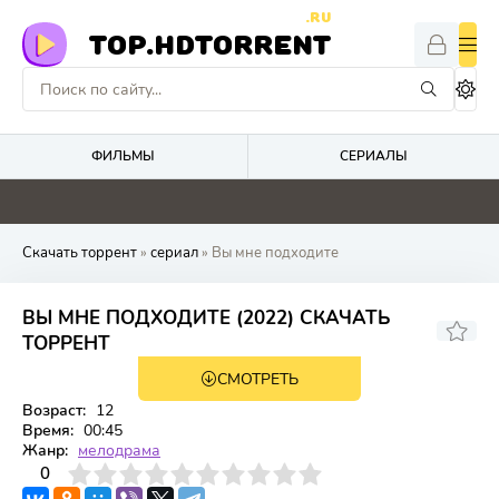
.RU
TOP.HDTORRENT
ФИЛЬМЫ
СЕРИАЛЫ
0
0
0
0
Скачать торрент
»
сериал
» Вы мне подходите
ВЫ МНЕ ПОДХОДИТЕ (2022) СКАЧАТЬ
ТОРРЕНТ
СМОТРЕТЬ
1 сезон 4 серия
Возраст:
12
Время:
00:45
Жанр:
мелодрама
3
4
0
5
6
7
8
9
10