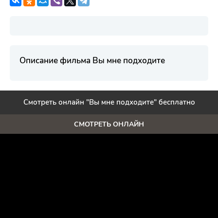
Описание фильма Вы мне подходите
Смотреть онлайн "Вы мне подходите" бесплатно
СМОТРЕТЬ ОНЛАЙН