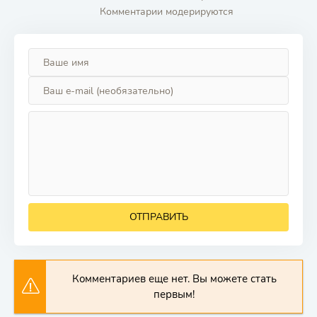
Комментарии модерируются
ОТПРАВИТЬ
Комментариев еще нет. Вы можете стать
первым!