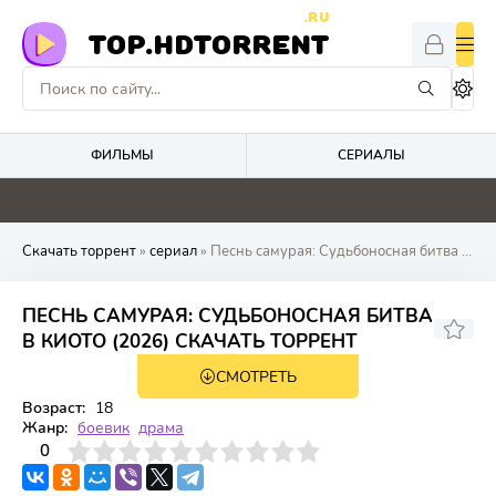
.RU
TOP.HDTORRENT
ФИЛЬМЫ
СЕРИАЛЫ
0
0
4.6
0
Скачать торрент
»
сериал
» Песнь самурая: Судьбоносная битва в Киото
ПЕСНЬ САМУРАЯ: СУДЬБОНОСНАЯ БИТВА
В КИОТО (2026) СКАЧАТЬ ТОРРЕНТ
СМОТРЕТЬ
1 сезон 8 серия
Возраст:
18
Жанр:
боевик
драма
3
4
0
5
6
7
8
9
10