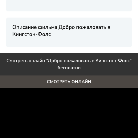
Описание фильма Добро пожаловать в
Кингстон-Фолс
Смотреть онлайн "Добро пожаловать в Кингстон-Фолс"
бесплатно
СМОТРЕТЬ ОНЛАЙН