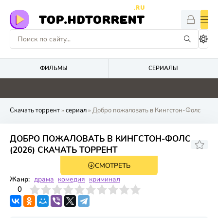
.RU
TOP.HDTORRENT
ФИЛЬМЫ
СЕРИАЛЫ
0
0
4.9
0
Скачать торрент
»
сериал
» Добро пожаловать в Кингстон-Фолс
ДОБРО ПОЖАЛОВАТЬ В КИНГСТОН-ФОЛС
(2026) СКАЧАТЬ ТОРРЕНТ
СМОТРЕТЬ
1 сезон 6 серия
Жанр:
драма
комедия
криминал
3
4
0
5
6
7
8
9
10