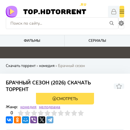
.RU
TOP.HDTORRENT
ФИЛЬМЫ
СЕРИАЛЫ
0
0
4.1
0
Скачать торрент
»
комедия
» Брачный сезон
БРАЧНЫЙ СЕЗОН (2026) СКАЧАТЬ
ТОРРЕНТ
СМОТРЕТЬ
WEB-DL
1 сезон 10 серия
Жанр:
комедия
мелодрама
3
4
0
5
6
7
8
9
10