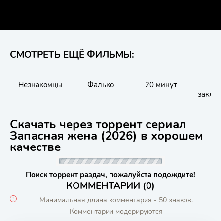
СМОТРЕТЬ ЕЩЁ ФИЛЬМЫ:
Незнакомцы
Фалько
20 минут
Ж
заклю
Скачать через торрент сериал
Запасная жена (2026) в хорошем
качестве
Поиск торрент раздач, пожалуйста подождите!
КОММЕНТАРИИ (0)
Минимальная длина комментария - 50 знаков.
Комментарии модерируются