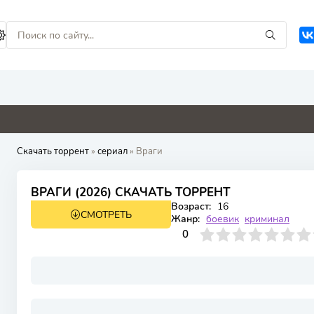
0
4.1
3.3
0
Скачать торрент
»
сериал
» Враги
ВРАГИ (2026) СКАЧАТЬ ТОРРЕНТ
Возраст:
16
СМОТРЕТЬ
1 сезон 16 серия
Жанр:
боевик
криминал
0
1
2
3
4
0
5
6
7
8
9
10