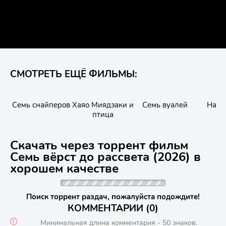
СМОТРЕТЬ ЕЩЁ ФИЛЬМЫ:
Семь снайперов
Хаяо Миядзаки и
Семь вуалей
Насл
птица
Скачать через торрент фильм
Семь вёрст до рассвета (2026) в
хорошем качестве
Поиск торрент раздач, пожалуйста подождите!
КОММЕНТАРИИ (0)
Минимальная длина комментария - 50 знаков.