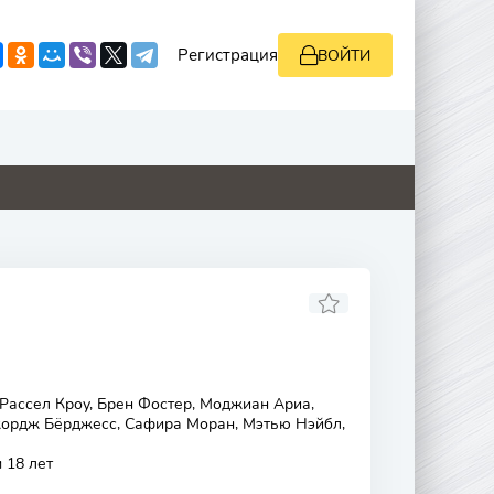
Регистрация
ВОЙТИ
9
0
0
0
Рассел Кроу, Брен Фостер, Моджиан Ариа,
жордж Бёрджесс, Сафира Моран, Мэтью Нэйбл,
 18 лет