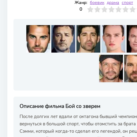
Жанр:
боевик
драма
спорт
0
1
2
3
4
0
5
6
7
8
9
10
Описание фильма Бой со зверем
После долгих лет вдали от октагона бывший чемпи
вернуться в большой спорт, чтобы отомстить за брат
Сэмми, который когда-то сделал его легендой, он ре