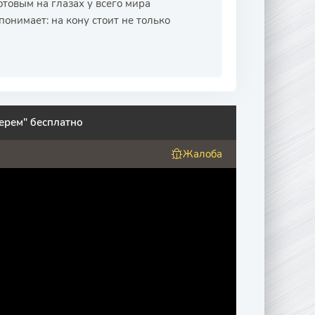
товым на глазах у всего мира
онимает: на кону стоит не только
ерем" бесплатно
Жалоба