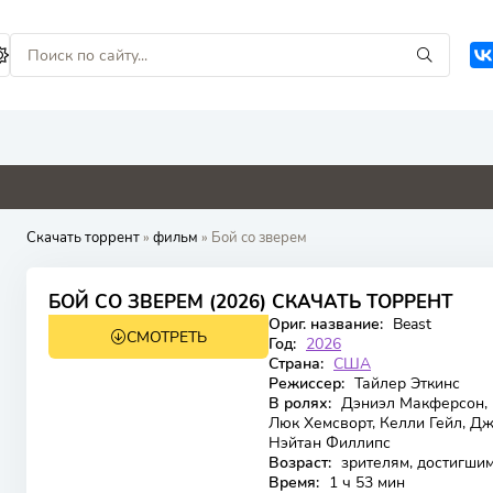
0
0
4.8
0
Скачать торрент
»
фильм
» Бой со зверем
6.25
БОЙ СО ЗВЕРЕМ (2026) СКАЧАТЬ ТОРРЕНТ
Ориг. название:
Beast
СМОТРЕТЬ
WEB-DL
Год:
2026
Страна:
США
Режиссер:
Тайлер Эткинс
В ролях:
Дэниэл Макферсон, 
Люк Хемсворт, Келли Гейл, Д
Нэйтан Филлипс
Возраст:
зрителям, достигшим
Время:
1 ч 53 мин