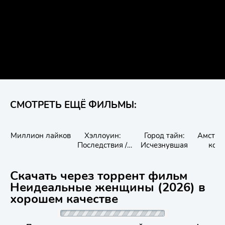
СМОТРЕТЬ ЕЩЁ ФИЛЬМЫ:
Миллион лайков
Хэллоуин:
Город тайн:
Амстер
Последствия /
Исчезнувшая
кош
Halloween
Aftermath
Скачать через торрент фильм
Неидеальные женщины (2026) в
хорошем качестве