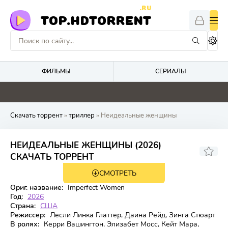
.RU
TOP.HDTORRENT
ФИЛЬМЫ
СЕРИАЛЫ
0
0
5
0
Скачать торрент
»
триллер
» Неидеальные женщины
НЕИДЕАЛЬНЫЕ ЖЕНЩИНЫ (2026)
6.791
СКАЧАТЬ ТОРРЕНТ
СМОТРЕТЬ
WEBRip
1 сезон 8 серия
Ориг. название:
Imperfect Women
Год:
2026
Страна:
США
Режиссер:
Лесли Линка Глаттер, Даина Рейд, Зинга Стюарт
В ролях:
Керри Вашингтон, Элизабет Мосс, Кейт Мара,