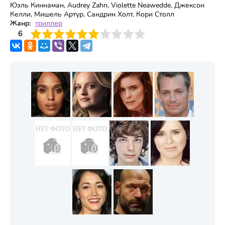
Юэль Киннаман, Audrey Zahn, Violette Neawedde, Джексон
Келли, Мишель Артур, Сандрин Холт, Кори Столл
Жанр:
триллер
3
4
6
5
6
7
8
9
10