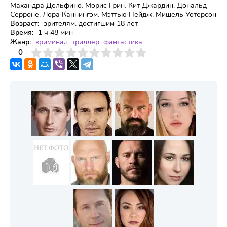
Махандра Дельфино, Морис Грин, Кит Джардин, Дональд
Серроне, Лора Каннингэм, Мэттью Пейдж, Мишель Уотерсон
Возраст:
зрителям, достигшим 18 лет
Время:
1 ч 48 мин
Жанр:
криминал
триллер
фантастика
3
4
0
5
6
7
8
9
10