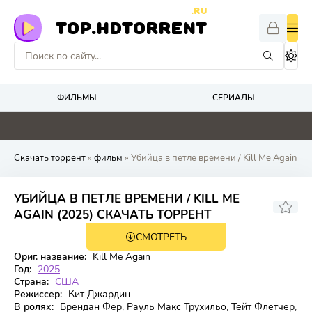
.RU
TOP.HDTORRENT
ФИЛЬМЫ
СЕРИАЛЫ
4.1
0
0
0
Скачать торрент
»
фильм
» Убийца в петле времени / Kill Me Again
УБИЙЦА В ПЕТЛЕ ВРЕМЕНИ / KILL ME
5.96
5.7
AGAIN (2025) СКАЧАТЬ ТОРРЕНТ
СМОТРЕТЬ
WEB-DL
Ориг. название:
Kill Me Again
Год:
2025
Страна:
США
Режиссер:
Кит Джардин
В ролях:
Брендан Фер, Рауль Макс Трухильо, Тейт Флетчер,