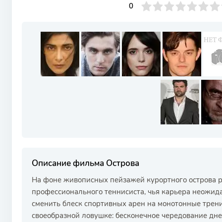
0
1
2
3
4
0
5
6
7
8
9
10
Описание фильма Острова
На фоне живописных пейзажей курортного острова р
профессионального теннисиста, чья карьера неожи
сменить блеск спортивных арен на монотонные тренир
своеобразной ловушке: бесконечное чередование дне