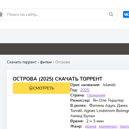
0
0
0
0
Скачать торрент
»
фильм
» Острова
6.227
6.4
ОСТРОВА (2025) СКАЧАТЬ ТОРРЕНТ
Ориг. название:
Islands
СМОТРЕТЬ
BDRip
Год:
2025
Страна:
Германия
Режиссер:
Ян Оле Герштер
В ролях:
Фатима Адум, Джек Ф
Torrell, Agnes Lindström Bolm
Ахмед Булан
Время:
2 ч 3 мин
Жанр:
драма
криминал
трил