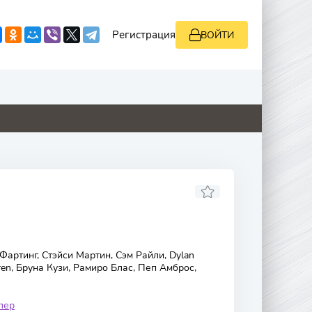
Регистрация
ВОЙТИ
5.3
4.1
0
0
артинг, Стэйси Мартин, Сэм Райли, Dylan
gren, Бруна Кузи, Рамиро Блас, Пеп Амброс,
лер