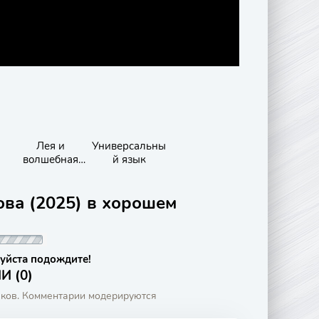
Лея и
Универсальны
волшебная
й язык
карта
ова (2025) в хорошем
уйста подождите!
 (0)
аков. Комментарии модерируются