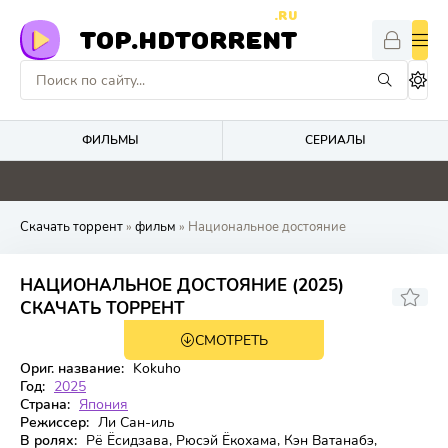
.RU
TOP.HDTORRENT
ФИЛЬМЫ
СЕРИАЛЫ
0
0
0
0
Скачать торрент
»
фильм
» Национальное достояние
НАЦИОНАЛЬНОЕ ДОСТОЯНИЕ (2025)
7.9
СКАЧАТЬ ТОРРЕНТ
СМОТРЕТЬ
FHD (1080p)
Ориг. название:
Kokuho
Год:
2025
Страна:
Япония
Режиссер:
Ли Сан-иль
В ролях:
Рё Ёсидзава, Рюсэй Ёкохама, Кэн Ватанабэ,