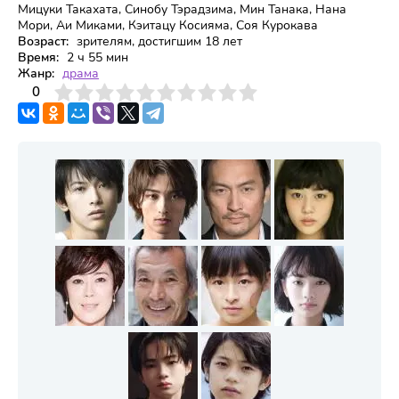
Мицуки Такахата, Синобу Тэрадзима, Мин Танака, Нана
Мори, Аи Миками, Кэитацу Косияма, Соя Курокава
Возраст:
зрителям, достигшим 18 лет
Время:
2 ч 55 мин
Жанр:
драма
3
4
0
5
6
7
8
9
10