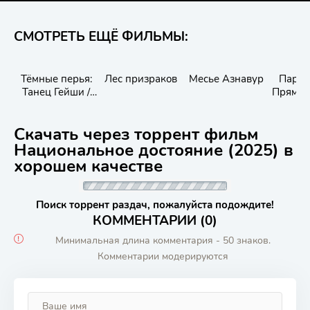
СМОТРЕТЬ ЕЩЁ ФИЛЬМЫ:
Тёмные перья:
Лес призраков
Месье Азнавур
Парни 
Танец Гейши /
Прямо 
Dark Feathers:
Dance of the
Скачать через торрент фильм
Geisha
Национальное достояние (2025) в
хорошем качестве
Поиск торрент раздач, пожалуйста подождите!
КОММЕНТАРИИ (0)
Минимальная длина комментария - 50 знаков.
Комментарии модерируются