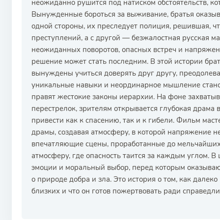
неожиданно рушится под натиском обстоятельств, ко
Вынужденные бороться за выживание, братья оказыв
одной стороны, их преследует полиция, решившая, ч
преступлений, а с другой — безжалостная русская м
неожиданных поворотов, опасных встреч и напряжен
решение может стать последним. В этой истории брат
вынуждены учиться доверять друг другу, преодолева
уникальные навыки и неординарное мышление стано
правят жестокие законы иерархии. На фоне захват
перестрелок, зрителям открывается глубокая драма
привести как к спасению, так и к гибели. Фильм мас
драмы, создавая атмосферу, в которой напряжение не
впечатляющие сцены, проработанные до мельчайших 
атмосферу, где опасность таится за каждым углом. В
эмоции и моральный выбор, перед которым оказывают
о природе добра и зла. Это история о том, как далек
близких и что он готов пожертвовать ради справедли