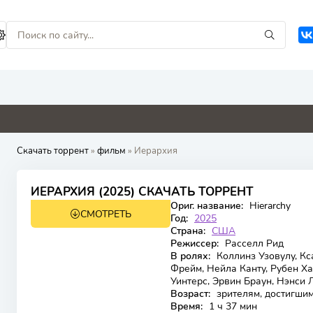
0
0
0
0
Скачать торрент
»
фильм
» Иерархия
6.15
4.3
ИЕРАРХИЯ (2025) СКАЧАТЬ ТОРРЕНТ
Ориг. название:
Hierarchy
СМОТРЕТЬ
WEB-DL
Год:
2025
Страна:
США
Режиссер:
Расселл Рид
В ролях:
Коллинз Узовулу, Кс
Фрейм, Нейла Канту, Рубен Х
Уинтерс, Эрвин Браун, Нэнси Л
Возраст:
зрителям, достигшим
Время:
1 ч 37 мин