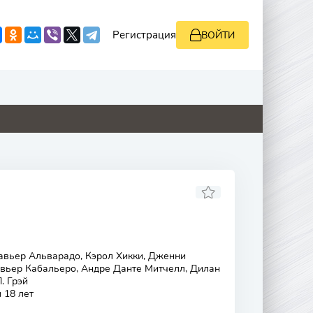
Регистрация
ВОЙТИ
0
0
0
9
авьер Альварадо, Кэрол Хикки, Дженни
авьер Кабальеро, Андре Данте Митчелл, Дилан
. Грэй
 18 лет