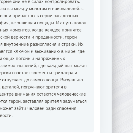
торые они не в силах контролировать.
аются между молотом и наковальней: с
то они причастны к серии загадочных
афия, не знающая пощады. Их путь полон
ных моментов, когда каждое принятое
ской верности и преданности, герои
я внутренние разногласия и страхи. Их
вятся ключом к выживанию в мире, где
ывающих погонь и напряженных
 взаимоотношений, где каждый шаг может
терски сочетает элементы триллера и
 отпускает до самого конца. Визуально
деталей, погружают зрителя в
 центре внимания остаются человеческие
ся герои, заставляя зрителя задуматься
о может зайти человек ради спасения
вости.