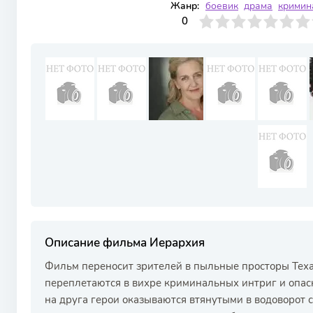
Жанр:
боевик
драма
кримин
0
1
2
3
4
0
5
6
7
8
9
10
Описание фильма Иерархия
Фильм переносит зрителей в пыльные просторы Теха
переплетаются в вихре криминальных интриг и опа
на друга герои оказываются втянутыми в водоворот 