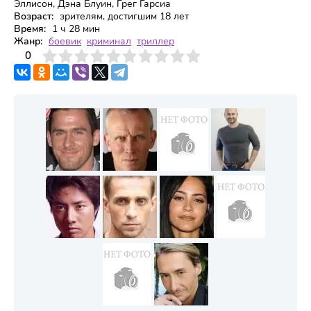
Эллисон, Дэна Блуин, Грег Гарсиа
Возраст:
зрителям, достигшим 18 лет
Время:
1 ч 28 мин
Жанр:
боевик
криминал
триллер
3
4
0
5
6
7
8
9
10