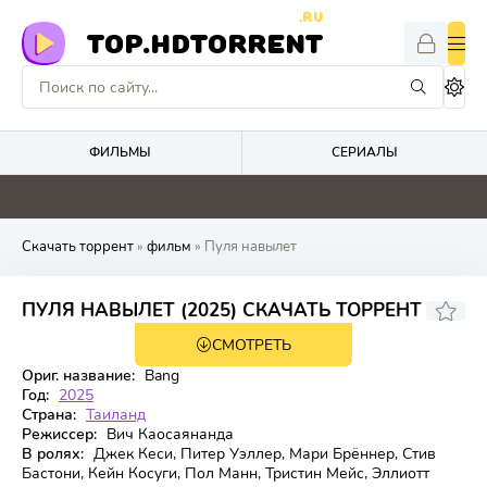
.RU
TOP.HDTORRENT
ФИЛЬМЫ
СЕРИАЛЫ
0
0
0
0
Скачать торрент
»
фильм
» Пуля навылет
4.5
ПУЛЯ НАВЫЛЕТ (2025) СКАЧАТЬ ТОРРЕНТ
СМОТРЕТЬ
WEB-DL
Ориг. название:
Bang
Год:
2025
Страна:
Таиланд
Режиссер:
Вич Каосаянанда
В ролях:
Джек Кеси, Питер Уэллер, Мари Брённер, Стив
Бастони, Кейн Косуги, Пол Манн, Тристин Мейс, Эллиотт