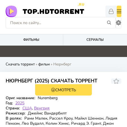
.RU
TOP.HDTORRENT
ФИЛЬМЫ
СЕРИАЛЫ
0
0
0
0
Скачать торрент
»
фильм
» Нюрнберг
6.535
7.5
НЮРНБЕРГ (2025) СКАЧАТЬ ТОРРЕНТ
СМОТРЕТЬ
BDRip
Ориг. название:
Nuremberg
Год:
2025
Страна:
США
,
Венгрия
Режиссер:
Джеймс Вандербилт
В ролях:
Рами Малек, Рассел Кроу, Майкл Шеннон, Лидия
Пекхэм, Лео Вудалл, Колин Хэнкс, Ричард Э. Грант, Джон