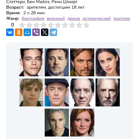
Слэттери, Бен Майлз, Ренн Шмидт
Возраст:
зрителям, достигшим 18 лет
Время:
2 ч 28 мин
Жанр:
биография
военный
драма
исторический
триллер
3
4
0
5
6
7
8
9
10