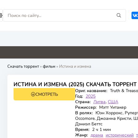
9
4.8
0
0
0
Скачать торрент
»
фильм
» Истина и измена
7.9
ИСТИНА И ИЗМЕНА (2025) СКАЧАТЬ ТОРРЕНТ
Ориг. название:
Truth & Treas
СМОТРЕТЬ
TS
Год:
2025
Страна:
Литва
,
США
Режиссер:
Мэтт Уитакер
В ролях:
Юэн Хоррокс, Руперт 
Occomore, Джоанна Кристи, Шо
Дэниэл Беттс
Время:
2 ч 1 мин
Жанр:
драма
исторический