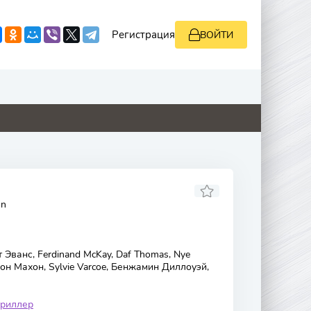
Регистрация
ВОЙТИ
0
0
0
0
on
Эванс, Ferdinand McKay, Daf Thomas, Nye
н Махон, Sylvie Varcoe, Бенжамин Диллоуэй,
триллер