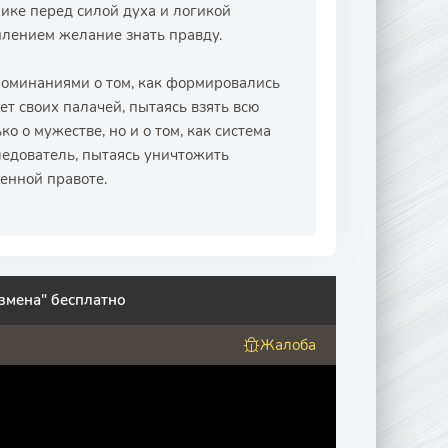
ике перед силой духа и логикой
плением желание знать правду.
поминаниями о том, как формировались
т своих палачей, пытаясь взять всю
ко о мужестве, но и о том, как система
ледователь, пытаясь уничтожить
венной правоте.
змена" бесплатно
Жалоба