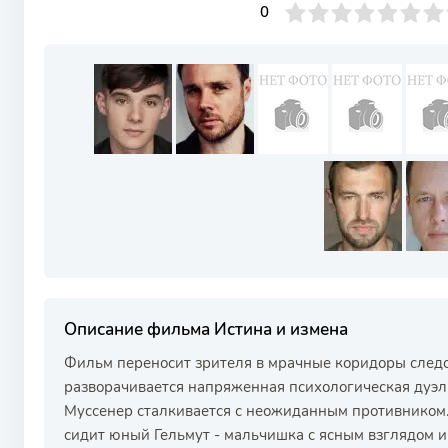
0
1
2
3
4
0
5
6
7
8
9
10
Описание фильма Истина и измена
Фильм переносит зрителя в мрачные коридоры следс
разворачивается напряженная психологическая дуэл
Муссенер сталкивается с неожиданным противником.
сидит юный Гельмут - мальчишка с ясным взглядом и