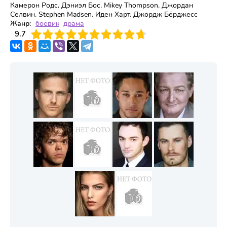
Камерон Родс, Дэниэл Бос, Mikey Thompson, Джордан
Селвин, Stephen Madsen, Иден Харт, Джордж Бёрджесс
Жанр:
боевик
драма
3
9.7
4
5
6
7
8
9
10