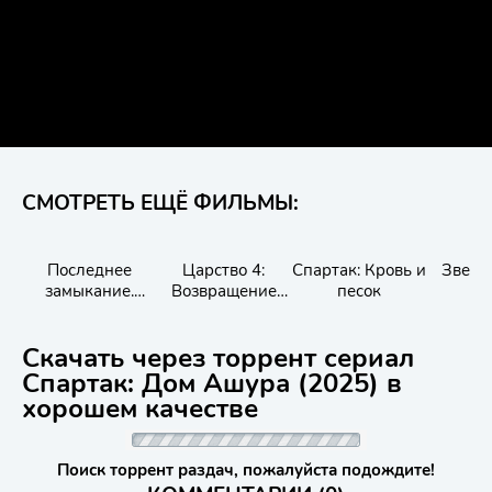
СМОТРЕТЬ ЕЩЁ ФИЛЬМЫ:
Последнее
Царство 4:
Спартак: Кровь и
Звено
замыкание.
Возвращение
песок
Конец света
великого
генерала
Скачать через торрент сериал
Спартак: Дом Ашура (2025) в
хорошем качестве
Поиск торрент раздач, пожалуйста подождите!