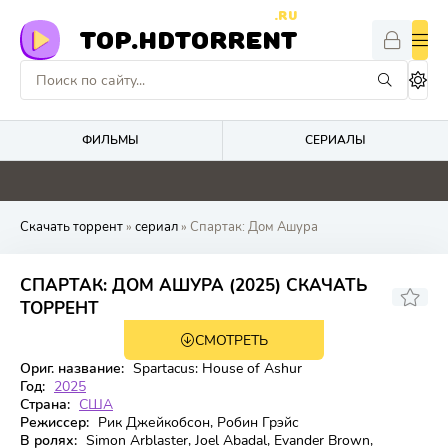
.RU
TOP.HDTORRENT
ФИЛЬМЫ
СЕРИАЛЫ
0
0
0
4.1
Скачать торрент
»
сериал
» Спартак: Дом Ашура
СПАРТАК: ДОМ АШУРА (2025) СКАЧАТЬ
6.538
5.8
ТОРРЕНТ
СМОТРЕТЬ
1 сезон 10 серия
Ориг. название:
Spartacus: House of Ashur
Год:
2025
Страна:
США
Режиссер:
Рик Джейкобсон, Робин Грэйс
В ролях:
Simon Arblaster, Joel Abadal, Evander Brown,