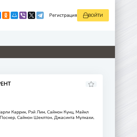
Регистрация
ВОЙТИ
2
0
0
0
РЕНТ
рли Каррик, Рэй Лим, Саймон Кунц, Майкл
а Поснер, Саймон Шеклтон, Джасинта Мулкахи,