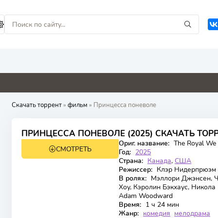
9
0
0
0
0
Скачать торрент
»
фильм
» Принцесса поневоле
6.235
6.9
ПРИНЦЕССА ПОНЕВОЛЕ (2025) СКАЧАТЬ ТОР
Ориг. название:
The Royal We
СМОТРЕТЬ
WEB-DL
Год:
2025
Страна:
Канада
,
США
Режиссер:
Клэр Нидерпрюэм
В ролях:
Мэллори Джэнсен, Ча
Хоу, Кэролин Бэкхаус, Никол
Adam Woodward
Время:
1 ч 24 мин
Жанр:
комедия
мелодрама