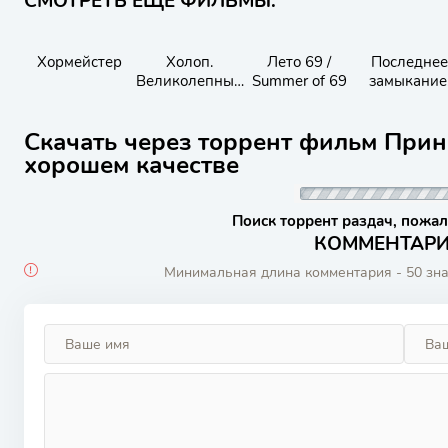
СМОТРЕТЬ ЕЩЁ ФИЛЬМЫ:
Хормейстер
Холоп.
Лето 69 /
Последнее
Великолепный
Summer of 69
замыкание
век
Конец свет
Скачать через торрент фильм Прин
хорошем качестве
Поиск торрент раздач, пожал
КОММЕНТАРИИ
Минимальная длина комментария - 50 зн