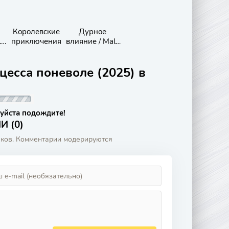
Королевские
Дурное
.
приключения
влияние / Mala
а
Influencia
цесса поневоле (2025) в
уйста подождите!
 (0)
аков. Комментарии модерируются