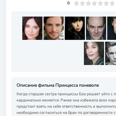
0
1
2
3
4
0
5
6
7
8
9
10
Описание фильма Принцесса поневоле
Когда старшая сестра принцессы Беа решает уйти с
кардинально меняется. Ранее она избежала всех коро
предстоит взять на себя ответственность и выполнит
необходимо согласиться на брак по договоренности 