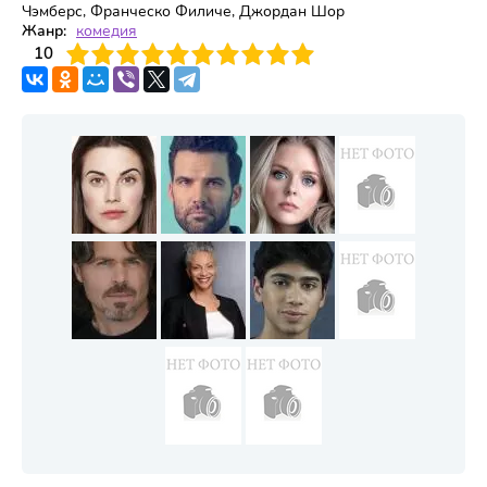
Чэмберс, Франческо Филиче, Джордан Шор
Жанр:
комедия
3
4
10
5
6
7
8
9
10