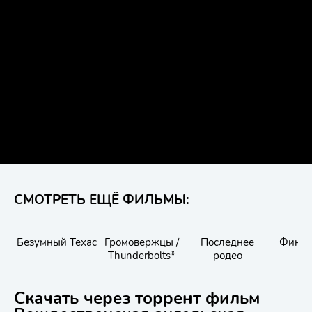
СМОТРЕТЬ ЕЩЁ ФИЛЬМЫ:
Безумный Техас
Громовержцы /
Последнее
Финик
Thunderbolts*
родео
сх
Скачать через торрент фильм