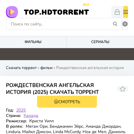
.RU
TOP.HDTORRENT
ФИЛЬМЫ
СЕРИАЛЫ
2.9
0
0
0
Скачать торрент
»
фильм
» Рождественская ангельская история
РОЖДЕСТВЕНСКАЯ АНГЕЛЬСКАЯ
5.4
ИСТОРИЯ (2025) СКАЧАТЬ ТОРРЕНТ
СМОТРЕТЬ
WEB-DL
Год:
2025
Страна:
Канада
Режиссер:
Кристи Уилл
В ролях:
Меган Ори, Бенджамин Эйрс, Аманда Джордан,
Lindura, Майкл Диксон, Linda McCurdy, Ноа де Мел, Даниэль