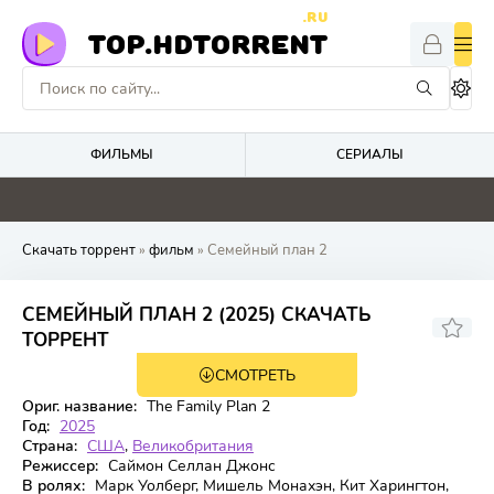
.RU
TOP.HDTORRENT
ФИЛЬМЫ
СЕРИАЛЫ
0
0
4.6
0
Скачать торрент
»
фильм
» Семейный план 2
СЕМЕЙНЫЙ ПЛАН 2 (2025) СКАЧАТЬ
ТОРРЕНТ
СМОТРЕТЬ
WEB-DL
Ориг. название:
The Family Plan 2
Год:
2025
Страна:
США
,
Великобритания
Режиссер:
Саймон Селлан Джонс
В ролях:
Марк Уолберг, Мишель Монахэн, Кит Харингтон,