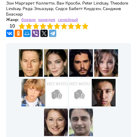
Зои Маргарет Коллетти, Ван Кросби, Peter Lindsay, Theodore
Lindsay, Реда Эльазуар, Сидсе Бабетт Кнудсен, Санджив
Бхаскар
Жанр:
боевик
комедия
семейный
3
4
10
5
6
7
8
9
10