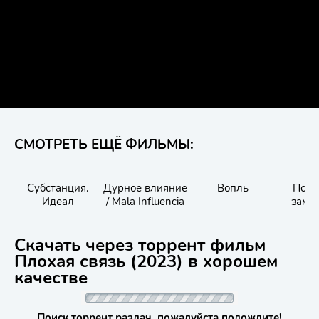
СМОТРЕТЬ ЕЩЁ ФИЛЬМЫ:
Субстанция.
Дурное влияние
Вопль
Посл
Идеал
/ Mala Influencia
замы
Конец
Скачать через торрент фильм
Плохая связь (2023) в хорошем
качестве
Поиск торрент раздач, пожалуйста подождите!