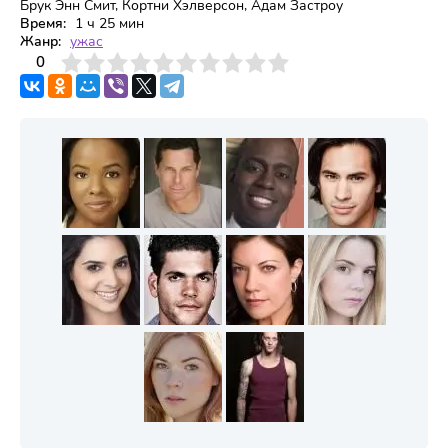
Брук Энн Смит, Кортни Хэлверсон, Адам Застроу
Время:
1 ч 25 мин
Жанр:
ужас
3
4
0
5
6
7
8
9
10