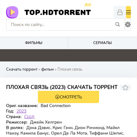
.RU
TOP.HDTORRENT
ФИЛЬМЫ
СЕРИАЛЫ
0
0
0
0
Скачать торрент
»
фильм
» Плохая связь
4.2
ПЛОХАЯ СВЯЗЬ (2023) СКАЧАТЬ ТОРРЕНТ
СМОТРЕТЬ
WEB-DL
Ориг. название:
Bad Connection
Год:
2023
Страна:
США
Режиссер:
Джейк Хелгрен
В ролях:
Дэна Дэвис, Крис Гэнн, Дион Ричмонд, Майкл
Наизу, Камила Банус, Орел Де Ла Мота, Тиффани Шепис,