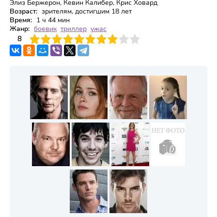
Элиз Бержерон, Кевин Калибер, Крис Ховард
Возраст:
зрителям, достигшим 18 лет
Время:
1 ч 44 мин
Жанр:
боевик
триллер
ужас
3
4
8
5
6
7
8
9
10