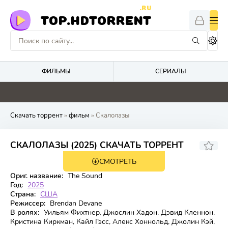
.RU
TOP.HDTORRENT
ФИЛЬМЫ
СЕРИАЛЫ
0
0
5
0
Скачать торрент
»
фильм
» Скалолазы
3.6
СКАЛОЛАЗЫ (2025) СКАЧАТЬ ТОРРЕНТ
СМОТРЕТЬ
WEB-DL
Ориг. название:
The Sound
Год:
2025
Страна:
США
Режиссер:
Brendan Devane
В ролях:
Уильям Фихтнер, Джослин Хадон, Дэвид Кленнон,
Кристина Киркман, Кайл Гэсс, Алекс Хоннольд, Джолин Кэй,