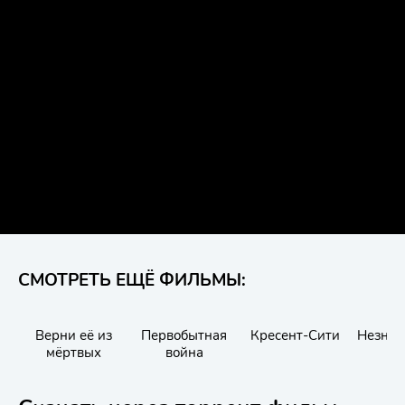
СМОТРЕТЬ ЕЩЁ ФИЛЬМЫ:
Верни её из
Первобытная
Кресент-Сити
Незнак
мёртвых
война
а