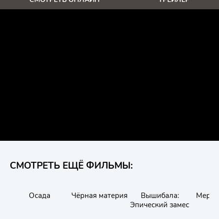
СМОТРЕТЬ ЕЩЁ ФИЛЬМЫ:
Осада
Чёрная материя
Вышибала:
Мертв
Эпический замес