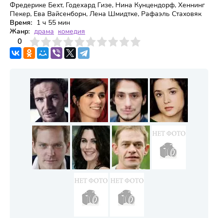
Фредерике Бехт, Годехард Гизе, Нина Кунцендорф, Хеннинг
Пекер, Ева Вайсенборн, Лена Шмидтке, Рафаэль Стаховяк
Время:
1 ч 55 мин
Жанр:
драма
комедия
3
4
0
5
6
7
8
9
10