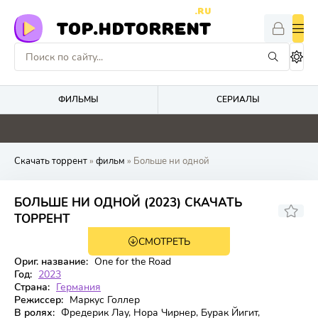
.RU
TOP.HDTORRENT
ФИЛЬМЫ
СЕРИАЛЫ
0
0
0
0
Скачать торрент
»
фильм
» Больше ни одной
БОЛЬШЕ НИ ОДНОЙ (2023) СКАЧАТЬ
6.6
ТОРРЕНТ
СМОТРЕТЬ
BDRip
Ориг. название:
One for the Road
Год:
2023
Страна:
Германия
Режиссер:
Маркус Голлер
В ролях:
Фредерик Лау, Нора Чирнер, Бурак Йигит,