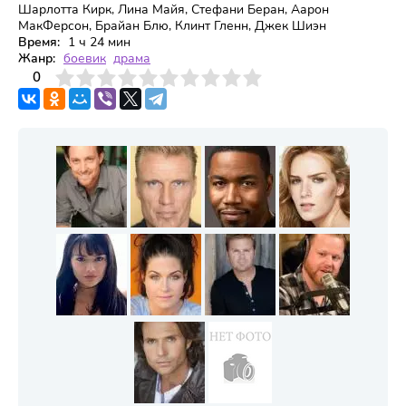
Шарлотта Кирк, Лина Майя, Стефани Беран, Аарон
МакФерсон, Брайан Блю, Клинт Гленн, Джек Шиэн
Время:
1 ч 24 мин
Жанр:
боевик
драма
3
4
0
5
6
7
8
9
10