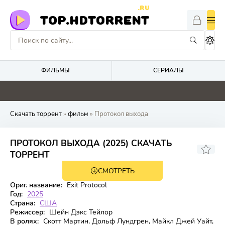
.RU
TOP.HDTORRENT
ФИЛЬМЫ
СЕРИАЛЫ
0
0
0
0
Скачать торрент
»
фильм
» Протокол выхода
ПРОТОКОЛ ВЫХОДА (2025) СКАЧАТЬ
ТОРРЕНТ
СМОТРЕТЬ
WEB-DL
Ориг. название:
Exit Protocol
Год:
2025
Страна:
США
Режиссер:
Шейн Дэкс Тейлор
В ролях:
Скотт Мартин, Дольф Лундгрен, Майкл Джей Уайт,