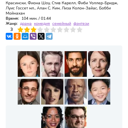
Красински, Фиона Шоу, Стив Карелл, Фиби Уоллер-Бридж,
Луис Госсет мл., Алан С. Ким, Лиза Колон-Зайас, Бобби
Мойнахан
Время:
104 мин. / 01:44
Жанр:
драма
комедия
семейный
фэнтези
3
4
3
5
6
7
8
9
10