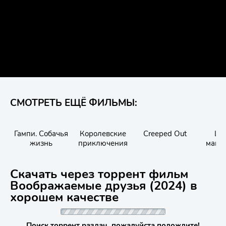
СМОТРЕТЬ ЕЩЁ ФИЛЬМЫ:
Гампи. Собачья
Королевские
Creeped Out
Шк
жизнь
приключения
маги
зверей.
волшебн
Скачать через торрент фильм
Воображаемые друзья (2024) в
хорошем качестве
Поиск торрент раздач, пожалуйста подождите!