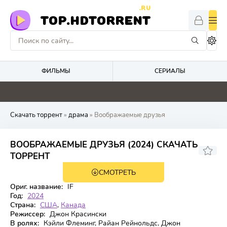
.RU
TOP.HDTORRENT
ФИЛЬМЫ
СЕРИАЛЫ
4.1
0
4.8
0
Скачать торрент
»
драма
» Воображаемые друзья
ВООБРАЖАЕМЫЕ ДРУЗЬЯ (2024) СКАЧАТЬ
6,513
6,5
ТОРРЕНТ
СМОТРЕТЬ
BDRip
Ориг. название:
IF
Год:
2024
Страна:
США
,
Канада
Режиссер:
Джон Красински
В ролях:
Кэйли Флеминг, Райан Рейнольдс, Джон