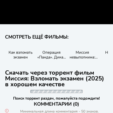
СМОТРЕТЬ ЕЩЁ ФИЛЬМЫ:
Как взломать
Операция
Миссия
Не 
экзамен
«Панда». Дикая
невыполнима:
миссия
Финальная
расплата
Скачать через торрент фильм
Миссия: Взломать экзамен (2025)
в хорошем качестве
Поиск торрент раздач, пожалуйста подождите!
КОММЕНТАРИИ (0)
Минимальная длина комментария - 50 знаков.