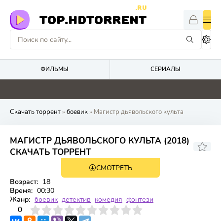
.RU
TOP.HDTORRENT
ФИЛЬМЫ
СЕРИАЛЫ
0
0
0
0
Скачать торрент
»
боевик
» Магистр дьявольского культа
МАГИСТР ДЬЯВОЛЬСКОГО КУЛЬТА (2018)
СКАЧАТЬ ТОРРЕНТ
СМОТРЕТЬ
WEB-DL, WEBRip
3 сезон 12 серия
Возраст:
18
Время:
00:30
Жанр:
боевик
детектив
комедия
фэнтези
3
4
0
5
6
7
8
9
10