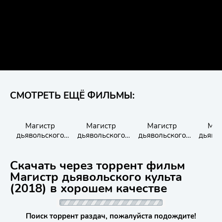
СМОТРЕТЬ ЕЩЁ ФИЛЬМЫ:
Магистр
Магистр
Магистр
Маг
дьявольского
дьявольского
дьявольского
дьяво
культа
культа
культа
ку
Скачать через торрент фильм
Магистр дьявольского культа
(2018) в хорошем качестве
Поиск торрент раздач, пожалуйста подождите!