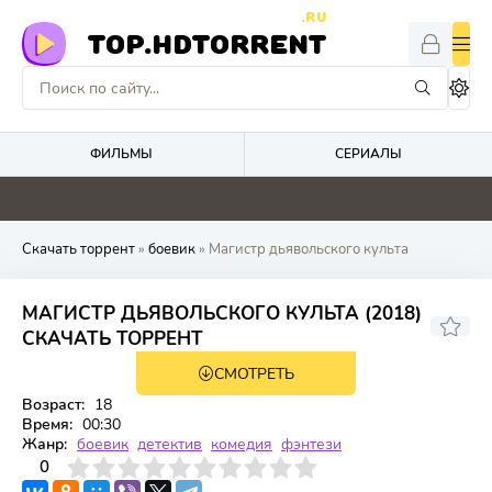
.RU
TOP.HDTORRENT
ФИЛЬМЫ
СЕРИАЛЫ
0
0
0
0
Скачать торрент
»
боевик
» Магистр дьявольского культа
МАГИСТР ДЬЯВОЛЬСКОГО КУЛЬТА (2018)
СКАЧАТЬ ТОРРЕНТ
СМОТРЕТЬ
WEB-DL, WEBRip
3 сезон 12 серия
Возраст:
18
Время:
00:30
Жанр:
боевик
детектив
комедия
фэнтези
3
4
0
5
6
7
8
9
10