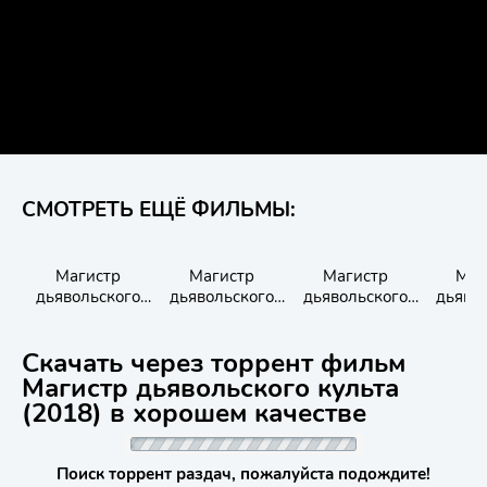
СМОТРЕТЬ ЕЩЁ ФИЛЬМЫ:
Магистр
Магистр
Магистр
Маг
дьявольского
дьявольского
дьявольского
дьяво
культа
культа
культа
ку
Скачать через торрент фильм
Магистр дьявольского культа
(2018) в хорошем качестве
Поиск торрент раздач, пожалуйста подождите!