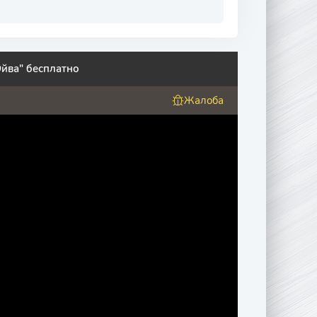
йва" бесплатно
Жалоба