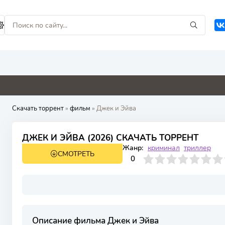
0
0
0
0
Скачать торрент
»
фильм
» Джек и Эйва
ДЖЕК И ЭЙВА (2026) СКАЧАТЬ ТОРРЕНТ
Жанр:
криминал
триллер
СМОТРЕТЬ
WEB-DL
0
1
2
3
4
0
5
6
7
8
9
10
Описание фильма Джек и Эйва