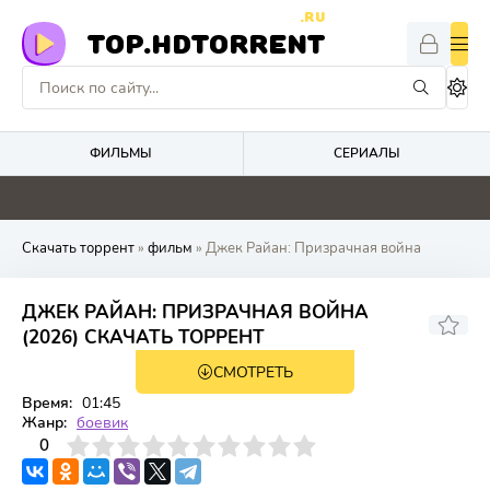
.RU
TOP.HDTORRENT
ФИЛЬМЫ
СЕРИАЛЫ
0
0
4.8
0
Скачать торрент
»
фильм
» Джек Райан: Призрачная война
ДЖЕК РАЙАН: ПРИЗРАЧНАЯ ВОЙНА
(2026) СКАЧАТЬ ТОРРЕНТ
СМОТРЕТЬ
WEB-DL
Время:
01:45
Жанр:
боевик
3
4
0
5
6
7
8
9
10