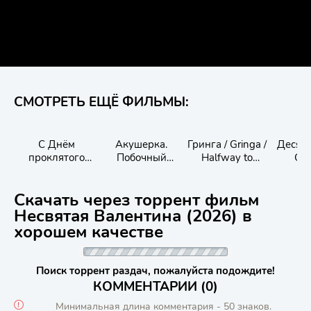
СМОТРЕТЬ ЕЩЁ ФИЛЬМЫ:
С Днём
Акушерка.
Гринга / Gringa /
Десять
проклятого
Побочный
Halfway to
Са
Валентина!
эффект
Somewhere
Скачать через торрент фильм
Несвятая Валентина (2026) в
хорошем качестве
Поиск торрент раздач, пожалуйста подождите!
КОММЕНТАРИИ (0)
Минимальная длина комментария - 50 знаков.