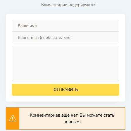
Комментарии модерируются
ОТПРАВИТЬ
Комментариев еще нет. Вы можете стать
первым!