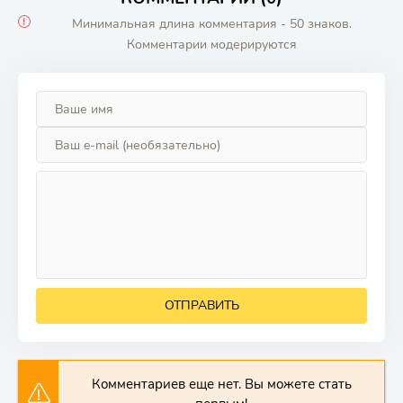
Минимальная длина комментария - 50 знаков.
Комментарии модерируются
ОТПРАВИТЬ
Комментариев еще нет. Вы можете стать