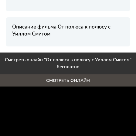
Описание фильма От полюса к полюсу с
Уиллом Смитом
Смотреть онлайн "От полюса к полюсу с Уиллом Смитом"
бесплатно
СМОТРЕТЬ ОНЛАЙН