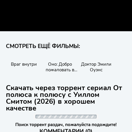
СМОТРЕТЬ ЕЩЁ ФИЛЬМЫ:
Враг внутри
Оно: Добро
Доктор Эмили
пожаловать в
Оуэнс
Дерри
Скачать через торрент сериал От
полюса к полюсу с Уиллом
Смитом (2026) в хорошем
качестве
Поиск торрент раздач, пожалуйста подождите!
КОММЕНТАРИИ (0)