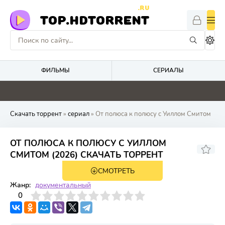
.RU
TOP.HDTORRENT
ФИЛЬМЫ
СЕРИАЛЫ
5.9
0
2
0
Скачать торрент
»
сериал
» От полюса к полюсу с Уиллом Смитом
ОТ ПОЛЮСА К ПОЛЮСУ С УИЛЛОМ
СМИТОМ (2026) СКАЧАТЬ ТОРРЕНТ
СМОТРЕТЬ
1 сезон 7 серия
Жанр:
документальный
3
4
0
5
6
7
8
9
10