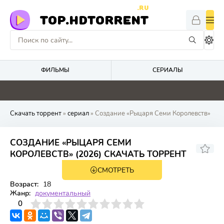
.RU
TOP.HDTORRENT
ФИЛЬМЫ
СЕРИАЛЫ
0
4.1
0
3.3
Скачать торрент
»
сериал
» Создание «Рыцаря Семи Королевств»
СОЗДАНИЕ «РЫЦАРЯ СЕМИ
КОРОЛЕВСТВ» (2026) СКАЧАТЬ ТОРРЕНТ
СМОТРЕТЬ
1 сезон 2 серия
Возраст:
18
Жанр:
документальный
3
4
0
5
6
7
8
9
10