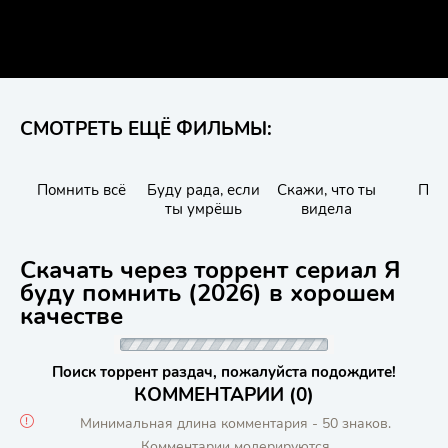
СМОТРЕТЬ ЕЩЁ ФИЛЬМЫ:
Помнить всё
Буду рада, если
Скажи, что ты
Пом
ты умрёшь
видела
Скачать через торрент сериал Я
буду помнить (2026) в хорошем
качестве
Поиск торрент раздач, пожалуйста подождите!
КОММЕНТАРИИ (0)
Минимальная длина комментария - 50 знаков.
Комментарии модерируются