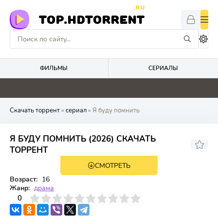
.RU
TOP.HDTORRENT
ФИЛЬМЫ
СЕРИАЛЫ
3
0
4.8
0
Скачать торрент
»
сериал
» Я буду помнить
Я БУДУ ПОМНИТЬ (2026) СКАЧАТЬ
ТОРРЕНТ
СМОТРЕТЬ
1 сезон 16 серия
Возраст:
16
Жанр:
драма
3
4
0
5
6
7
8
9
10