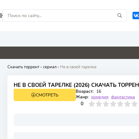
0
4.8
0
9
Скачать торрент
»
сериал
» Не в своей тарелке
НЕ В СВОЕЙ ТАРЕЛКЕ (2026) СКАЧАТЬ ТОРРЕ
Возраст:
16
СМОТРЕТЬ
1 сезон 17 серия
Жанр:
комедия
фантастика
0
1
2
3
4
0
5
6
7
8
9
10