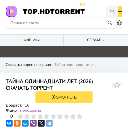
.RU
TOP.HDTORRENT
ФИЛЬМЫ
СЕРИАЛЫ
0
0
4.9
4.8
Скачать торрент
»
сериал
» Тайна одиннадцати лет
ТАЙНА ОДИННАДЦАТИ ЛЕТ (2026)
СКАЧАТЬ ТОРРЕНТ
СМОТРЕТЬ
1 сезон 4 серия
Возраст:
16
Жанр:
мелодрама
3
4
0
5
6
7
8
9
10