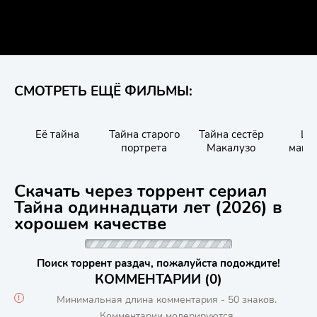
СМОТРЕТЬ ЕЩЁ ФИЛЬМЫ:
Её тайна
Тайна старого
Тайна сестёр
Шк
портрета
Макалузо
маги
зверей
подз
Скачать через торрент сериал
Тайна одиннадцати лет (2026) в
хорошем качестве
Поиск торрент раздач, пожалуйста подождите!
КОММЕНТАРИИ (0)
Минимальная длина комментария - 50 знаков.
Комментарии модерируются