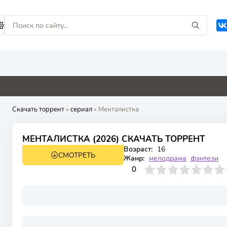
4.8
8.8
0
5.1
Скачать торрент
»
сериал
» Менталистка
МЕНТАЛИСТКА (2026) СКАЧАТЬ ТОРРЕНТ
Возраст:
16
СМОТРЕТЬ
1 сезон 16 серия
Жанр:
мелодрама
фэнтези
0
1
2
3
4
0
5
6
7
8
9
10