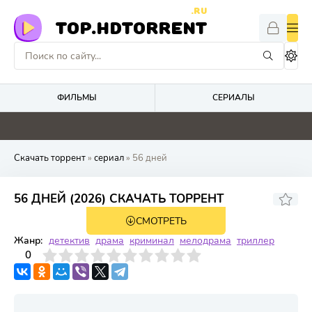
.RU
TOP.HDTORRENT
ФИЛЬМЫ
СЕРИАЛЫ
0
4.8
0
0
Скачать торрент
»
сериал
» 56 дней
56 ДНЕЙ (2026) СКАЧАТЬ ТОРРЕНТ
СМОТРЕТЬ
1 сезон 8 серия
Жанр:
детектив
драма
криминал
мелодрама
триллер
3
4
0
5
6
7
8
9
10