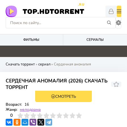
.RU
TOP.HDTORRENT
ФИЛЬМЫ
СЕРИАЛЫ
4.1
5.2
0
0
Скачать торрент
»
сериал
» Сердечная аномалия
СЕРДЕЧНАЯ АНОМАЛИЯ (2026) СКАЧАТЬ
ТОРРЕНТ
СМОТРЕТЬ
1 сезон 4 серия
Возраст:
16
Жанр:
мелодрама
3
4
0
5
6
7
8
9
10