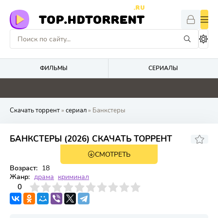
.RU
TOP.HDTORRENT
ФИЛЬМЫ
СЕРИАЛЫ
0
0
2.2
0
Скачать торрент
»
сериал
» Банкстеры
БАНКСТЕРЫ (2026) СКАЧАТЬ ТОРРЕНТ
СМОТРЕТЬ
1 сезон 6 серия
Возраст:
18
Жанр:
драма
криминал
3
4
0
5
6
7
8
9
10