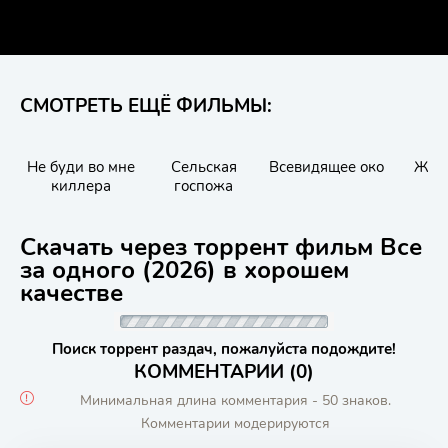
СМОТРЕТЬ ЕЩЁ ФИЛЬМЫ:
Не буди во мне
Сельская
Всевидящее око
Жен
киллера
госпожа
Скачать через торрент фильм Все
за одного (2026) в хорошем
качестве
Поиск торрент раздач, пожалуйста подождите!
КОММЕНТАРИИ (0)
Минимальная длина комментария - 50 знаков.
Комментарии модерируются