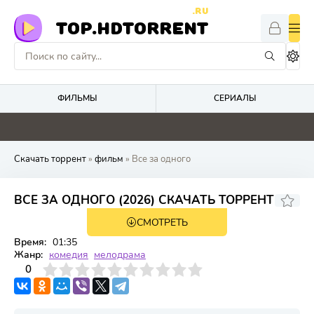
.RU
TOP.HDTORRENT
ФИЛЬМЫ
СЕРИАЛЫ
0
0
0
0
Скачать торрент
»
фильм
» Все за одного
ВСЕ ЗА ОДНОГО (2026) СКАЧАТЬ ТОРРЕНТ
СМОТРЕТЬ
WEB-DL
Время:
01:35
Жанр:
комедия
мелодрама
3
4
0
5
6
7
8
9
10