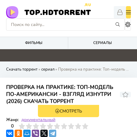
.RU
TOP.HDTORRENT
ФИЛЬМЫ
СЕРИАЛЫ
0
0
4.9
4.8
Скачать торрент
»
сериал
» Проверка на практике: Топ-модель по-американски - взгляд изнутри
ПРОВЕРКА НА ПРАКТИКЕ: ТОП-МОДЕЛЬ
ПО-АМЕРИКАНСКИ - ВЗГЛЯД ИЗНУТРИ
(2026) СКАЧАТЬ ТОРРЕНТ
СМОТРЕТЬ
1 сезон 3 серия
Жанр:
документальный
3
4
0
5
6
7
8
9
10