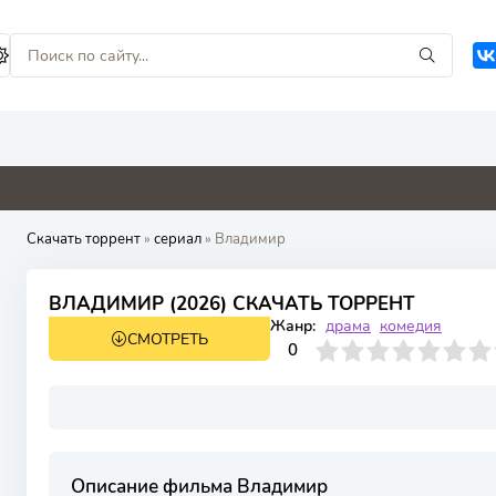
0
2.2
0
0
Скачать торрент
»
сериал
» Владимир
ВЛАДИМИР (2026) СКАЧАТЬ ТОРРЕНТ
Жанр:
драма
комедия
СМОТРЕТЬ
1 сезон 8 серия
0
1
2
3
4
0
5
6
7
8
9
10
Описание фильма Владимир