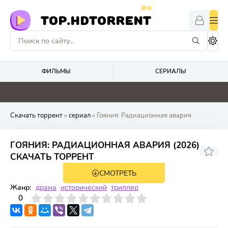
.RU
TOP.HDTORRENT
ФИЛЬМЫ
СЕРИАЛЫ
0
0
0
0
Скачать торрент
»
сериал
» Гояния: Радиационная авария
ГОЯНИЯ: РАДИАЦИОННАЯ АВАРИЯ (2026)
СКАЧАТЬ ТОРРЕНТ
СМОТРЕТЬ
1 сезон 5 серия
Жанр:
драма
исторический
триллер
3
4
0
5
6
7
8
9
10