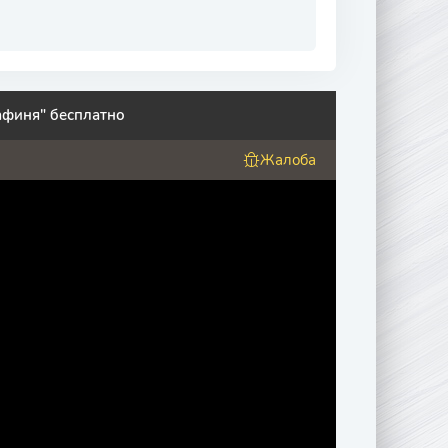
афиня" бесплатно
Жалоба