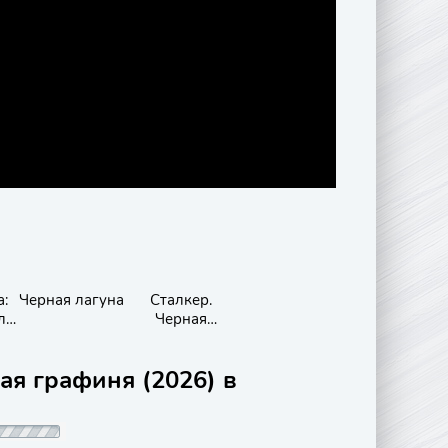
а:
Черная лагуна
Сталкер.
ло
Черная
плесень
ая графиня (2026) в