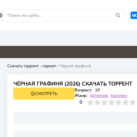
0
0
0
0
Скачать торрент
»
сериал
» Чёрная графиня
ЧЁРНАЯ ГРАФИНЯ (2026) СКАЧАТЬ ТОРРЕНТ
Возраст:
18
СМОТРЕТЬ
1 сезон 8 серия
Жанр:
детектив
триллер
0
1
2
3
4
0
5
6
7
8
9
10