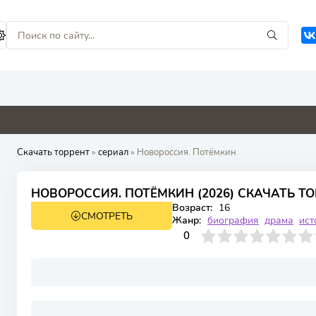
0
0
0
0
Скачать торрент
»
сериал
» Новороссия. Потёмкин
НОВОРОССИЯ. ПОТЁМКИН (2026) СКАЧАТЬ Т
Возраст:
16
СМОТРЕТЬ
1 сезон 8 серия
Жанр:
биография
драма
ист
0
1
2
3
4
0
5
6
7
8
9
10