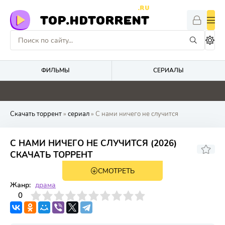
.RU
TOP.HDTORRENT
ФИЛЬМЫ
СЕРИАЛЫ
0
0
0
0
Скачать торрент
»
сериал
» С нами ничего не случится
С НАМИ НИЧЕГО НЕ СЛУЧИТСЯ (2026)
СКАЧАТЬ ТОРРЕНТ
СМОТРЕТЬ
1 сезон 8 серия
Жанр:
драма
3
4
0
5
6
7
8
9
10