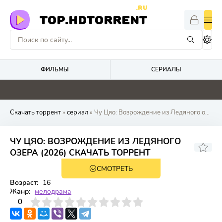
.RU
TOP.HDTORRENT
ФИЛЬМЫ
СЕРИАЛЫ
4.6
0
5.5
0
Скачать торрент
»
сериал
» Чу Цяо: Возрождение из Ледяного озера
ЧУ ЦЯО: ВОЗРОЖДЕНИЕ ИЗ ЛЕДЯНОГО
ОЗЕРА (2026) СКАЧАТЬ ТОРРЕНТ
СМОТРЕТЬ
1 сезон 40 серия
Возраст:
16
Жанр:
мелодрама
3
4
0
5
6
7
8
9
10